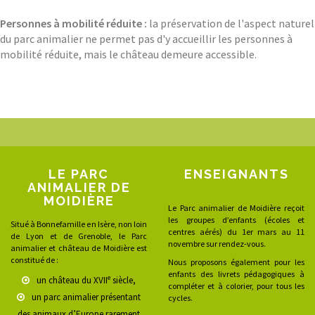
Personnes à mobilité réduite :
la préservation de l'aspect naturel
du parc animalier ne permet pas d'y accueillir les personnes à
mobilité réduite, mais le château demeure accessible.
LE PARC
ENSEIGNANTS
ANIMALIER DE
MOIDIÈRE
Le Parc animalier de Moidière reçoit
les groupes d’enfants (écoles et
Situé à Bonnefamille en Isère, non loin
centres aérés) du 1er mars au 11
de Lyon et de Grenoble, le Parc
novembre sur rendez-vous.
animalier et château de Moidière est
constitué de :
Nous proposons également pour les
enfants des livrets pédagogiques à
e
un château du XVII
siècle,
compléter et à colorier, pour tous les
un parc animalier présentant
cycles.
des animaux d’Europe rarement